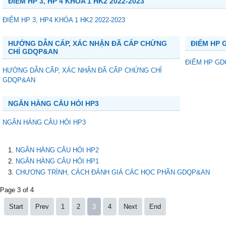
ĐIỂM HP 3, HP 4 KHÓA 1 HK2 2022-2023
ĐIỂM HP 3, HP4 KHÓA 1 HK2 2022-2023
HƯỚNG DẪN CẤP, XÁC NHẬN ĐÃ CẤP CHỨNG
ĐIỂM HP G
CHỈ GDQP&AN
ĐIỂM HP GDQ
HƯỚNG DẪN CẤP, XÁC NHẬN ĐÃ CẤP CHỨNG CHỈ
GDQP&AN
NGÂN HÀNG CÂU HỎI HP3
NGÂN HÀNG CÂU HỎI HP3
NGÂN HÀNG CÂU HỎI HP2
NGÂN HÀNG CÂU HỎI HP1
CHƯƠNG TRÌNH, CÁCH ĐÁNH GIÁ CÁC HỌC PHẦN GDQP&AN
Page 3 of 4
Start
Prev
1
2
3
4
Next
End